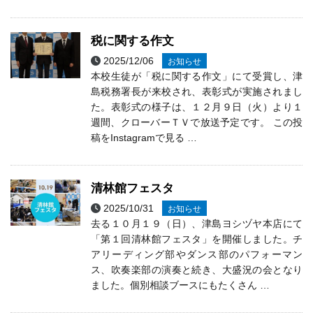
税に関する作文
2025/12/06
お知らせ
本校生徒が「税に関する作文」にて受賞し、津
島税務署長が来校され、表彰式が実施されまし
た。表彰式の様子は、１２月９日（火）より１
週間、クローバーＴＶで放送予定です。 この投
稿をInstagramで見る …
清林館フェスタ
2025/10/31
お知らせ
去る１０月１９（日）、津島ヨシヅヤ本店にて
「第１回清林館フェスタ」を開催しました。チ
アリーディング部やダンス部のパフォーマン
ス、吹奏楽部の演奏と続き、大盛況の会となり
ました。個別相談ブースにもたくさん …