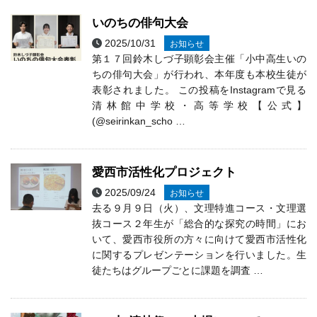
いのちの俳句大会
2025/10/31
お知らせ
第１７回鈴木しづ子顕彰会主催「小中高生いの
ちの俳句大会」が行われ、本年度も本校生徒が
表彰されました。 この投稿をInstagramで見る
清林館中学校・高等学校【公式】
(@seirinkan_scho …
愛西市活性化プロジェクト
2025/09/24
お知らせ
去る９月９日（火）、文理特進コース・文理選
抜コース２年生が「総合的な探究の時間」にお
いて、愛西市役所の方々に向けて愛西市活性化
に関するプレゼンテーションを行いました。生
徒たちはグループごとに課題を調査 …