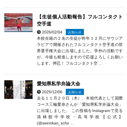
【生徒個人活動報告】フルコンタクト
空手道
2026/02/04
お知らせ
本校在籍の２名の生徒が昨年１２月にサウジア
ラビアで開催されたフルコンタクト空手道の世
界選手権大会に出場しました。学外の活動です
が、今後も精進しますので応援よろしくお願い
します。押忍！ フルコンタクト空 …
愛知県私学弁論大会
2025/12/06
お知らせ
去る１１月２０日（木）、本校代表として国際
コース三輪愛奈さんが「愛知県私学弁論大会」
に出場しました。 この投稿をInstagramで見る
清林館中学校・高等学校【公式】
(@seirinkan_scho …