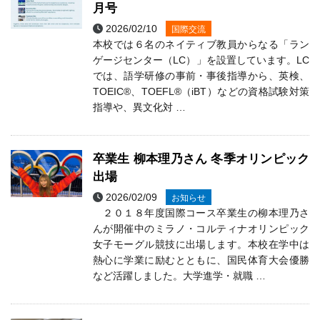
月号
2026/02/10
国際交流
本校では６名のネイティブ教員からなる「ラン
ゲージセンター（LC）」を設置しています。LC
では、語学研修の事前・事後指導から、英検、
TOEIC®、TOEFL®（iBT）などの資格試験対策
指導や、異文化対 …
卒業生 柳本理乃さん 冬季オリンピック
出場
2026/02/09
お知らせ
２０１８年度国際コース卒業生の柳本理乃さ
んが開催中のミラノ・コルティナオリンピック
女子モーグル競技に出場します。本校在学中は
熱心に学業に励むとともに、国民体育大会優勝
など活躍しました。大学進学・就職 …