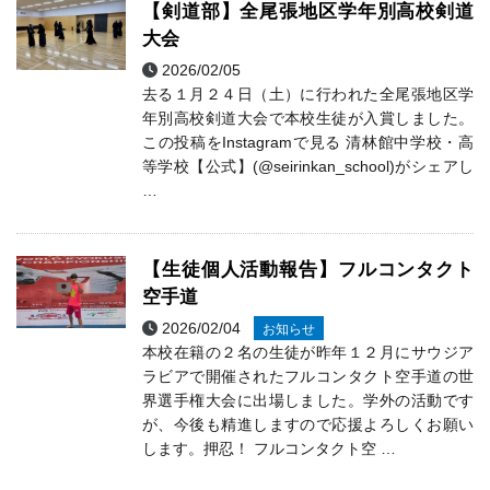
【剣道部】全尾張地区学年別高校剣道
大会
2026/02/05
剣道部
部活動
去る１月２４日（土）に行われた全尾張地区学
年別高校剣道大会で本校生徒が入賞しました。
この投稿をInstagramで見る 清林館中学校・高
等学校【公式】(@seirinkan_school)がシェアし
…
【生徒個人活動報告】フルコンタクト
空手道
2026/02/04
お知らせ
本校在籍の２名の生徒が昨年１２月にサウジア
ラビアで開催されたフルコンタクト空手道の世
界選手権大会に出場しました。学外の活動です
が、今後も精進しますので応援よろしくお願い
します。押忍！ フルコンタクト空 …