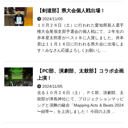
【剣道部】県大会個人戦出場！
2024/11/05
剣道部
部活動
１０月２６日（土）に行われた愛知県新人選手
権大会尾張支部予選会の個人戦にて、２年生の
井本星太郎君がベスト８に入賞しました。井本
君は１１月１６日に行われる県大会に出場しま
す！みなさん応援よろしくお願いし …
【PC部、演劇部、太鼓部】コラボ企画
上演！
2024/11/05
ＰＣ部
太鼓部
演劇部
部活動
去る１０月２６日（土）、ＰＣ部、演劇部、太
鼓部が津島神社にて、プロジェクションマッピ
ングと演舞の融合「Mapping Acts & Beats 2024
〜紐帯〜」を上演しました！ 今回の上演 …