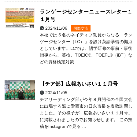
ランゲージセンターニュースレター１
１月号
2024/11/06
国際交流
本校では５名のネイティブ教員からなる「ラン
ゲージセンター（LC）」を設け英語学習の拠点
としています。LCでは、語学研修の事前・事後
指導から、英検、TOEIC®、TOEFL®（iBT）な
どの資格検定対策 …
【チア部】広報あいさい１１月号
2024/11/05
チアリーディング
部活動
チアリーディング部が今年８月開催の全国大会
に出場する際に愛西市の日永市長を表敬訪問し
ました。その様子が「広報あいさい１１月号」
に掲載されましたのでお知らせします。 この投
稿をInstagramで見る …