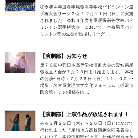
①令和４年度冬季尾張高等学校バドミントン選
手権大会リーグ２位 １２月１１日（日）に実施
されました「令和４年度冬季尾張高等学校バド
ミントン選手権大会」において、本校男子バド
ミントン部の生徒が出場しリーグ …
【演劇部】お知らせ
第７９回中部日本高等学校演劇大会の愛知県尾
張地区大会が７月２３日より始まります。 本校
の公演• 日時：７月２６日（日）１１：００～•
場所：名古屋文理大学文化フォーラム（稲沢市
民会館） この投稿をIn …
【演劇部】上演作品が放送されます！
去る３月２３日（木）〜２６日（日）にかけて
行われました『尾張地方高校演劇合同発表会』
において、本校演劇部が上演した作品が地元ケ