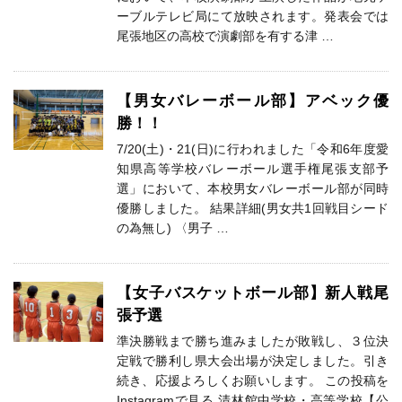
ーブルテレビ局にて放映されます。発表会では
尾張地区の高校で演劇部を有する津 …
【男女バレーボール部】アベック優
勝！！
7/20(土)・21(日)に行われました「令和6年度愛
知県高等学校バレーボール選手権尾張支部予
選」において、本校男女バレーボール部が同時
優勝しました。 結果詳細(男女共1回戦目シード
の為無し) 〈男子 …
【女子バスケットボール部】新人戦尾
張予選
準決勝戦まで勝ち進みましたが敗戦し、３位決
定戦で勝利し県大会出場が決定しました。引き
続き、応援よろしくお願いします。 この投稿を
Instagramで見る 清林館中学校・高等学校【公