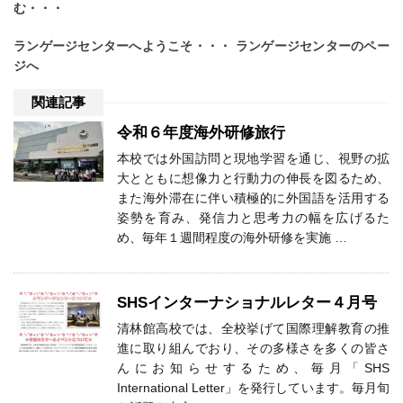
む
・・・
ランゲージセンターへようこそ・・・ ランゲージセンターのペー
ジへ
関連記事
令和６年度海外研修旅行
本校では外国訪問と現地学習を通じ、視野の拡
大とともに想像力と行動力の伸長を図るため、
また海外滞在に伴い積極的に外国語を活用する
姿勢を育み、発信力と思考力の幅を広げるた
め、毎年１週間程度の海外研修を実施 …
SHSインターナショナルレター４月号
清林館高校では、全校挙げて国際理解教育の推
進に取り組んでおり、その多様さを多くの皆さ
んにお知らせするため、毎月「SHS
International Letter」を発行しています。毎月旬