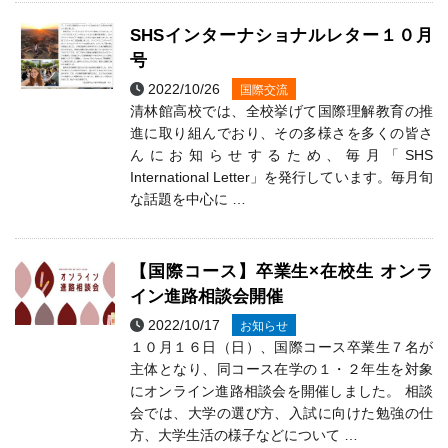
SHSインターナショナルレター１０月
号
2022/10/26
国際交流
清林館高校では、全校挙げて国際理解教育の推
進に取り組んでおり、その多様さを多くの皆さ
んにお知らせするため、毎月「SHS
International Letter」を発行しています。毎月旬
な話題を中心に …
【国際コース】卒業生×在校生 オンラ
イン進路相談会開催
2022/10/17
お知らせ
１０月１６日（日）、国際コース卒業生７名が
主体となり、同コース在学の１・２年生を対象
にオンライン進路相談会を開催しました。 相談
会では、大学の選び方、入試に向けた勉強の仕
方、大学生活の様子などについて …