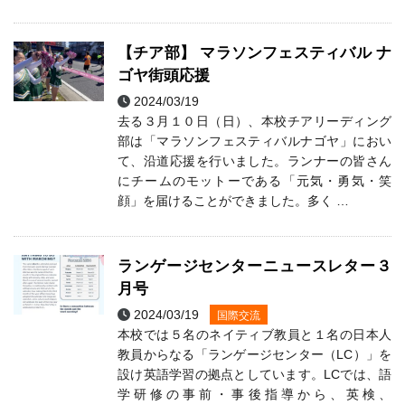
【チア部】 マラソンフェスティバル ナ
ゴヤ街頭応援
2024/03/19
チアリーディング
去る３月１０日（日）、本校チアリーディング
部は「マラソンフェスティバルナゴヤ」におい
て、沿道応援を行いました。ランナーの皆さん
にチームのモットーである「元気・勇気・笑
顔」を届けることができました。多く …
ランゲージセンターニュースレター３
月号
2024/03/19
国際交流
本校では５名のネイティブ教員と１名の日本人
教員からなる「ランゲージセンター（LC）」を
設け英語学習の拠点としています。LCでは、語
学研修の事前・事後指導から、英検、