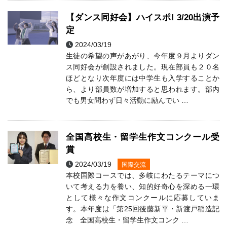
【ダンス同好会】ハイスポ! 3/20出演予
定
2024/03/19
ダンス部
生徒の希望の声があがり、今年度９月よりダン
ス同好会が創設されました。現在部員も２０名
ほどとなり次年度には中学生も入学することか
ら、より部員数が増加すると思われます。部内
でも男女問わず日々活動に励んでい …
全国高校生・留学生作文コンクール受
賞
2024/03/19
国際交流
本校国際コースでは、多岐にわたるテーマにつ
いて考える力を養い、知的好奇心を深める一環
として様々な作文コンクールに応募していま
す。本年度は「第25回後藤新平・新渡戸稲造記
念 全国高校生・留学生作文コンク …