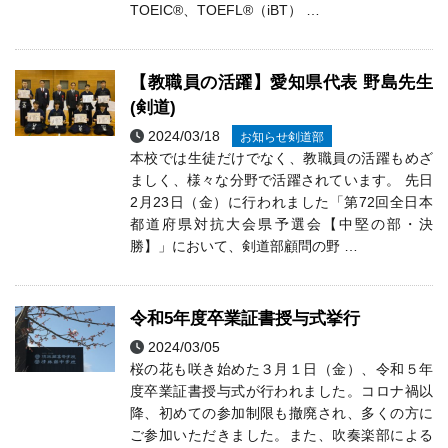
TOEIC®、TOEFL®（iBT） …
【教職員の活躍】愛知県代表 野島先生
(剣道)
2024/03/18
お知らせ
剣道部
本校では生徒だけでなく、教職員の活躍もめざ
ましく、様々な分野で活躍されています。 先日
2月23日（金）に行われました「第72回全日本
都道府県対抗大会県予選会【中堅の部・決
勝】」において、剣道部顧問の野 …
令和5年度卒業証書授与式挙行
2024/03/05
未分類
桜の花も咲き始めた３月１日（金）、令和５年
度卒業証書授与式が行われました。コロナ禍以
降、初めての参加制限も撤廃され、多くの方に
ご参加いただきました。また、吹奏楽部による