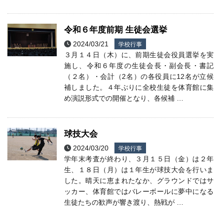
令和６年度前期 生徒会選挙
2024/03/21
学校行事
３月１４日（木）に、前期生徒会役員選挙を実
施し、令和６年度の生徒会長・副会長・書記
（２名）・会計（2名）の各役員に12名が立候
補しました。４年ぶりに全校生徒を体育館に集
め演説形式での開催となり、各候補 …
球技大会
2024/03/20
学校行事
学年末考査が終わり、３月１５日（金）は２年
生、１８日（月）は１年生が球技大会を行いま
した。晴天に恵まれたなか、グラウンドではサ
ッカー、体育館ではバレーボールに夢中になる
生徒たちの歓声が響き渡り、熱戦が …