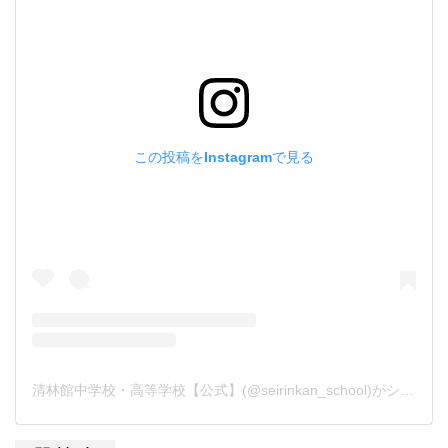
この投稿をInstagramで見る
清林館中学校・高等学校【公式】(@seirinkan_school)がシェアした投稿