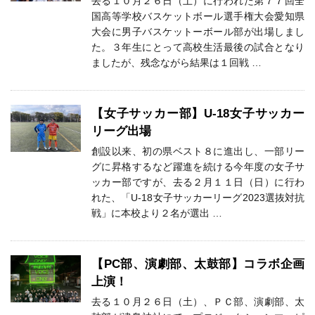
去る１０月２６日（土）に行われた第７７回全
国高等学校バスケットボール選手権大会愛知県
大会に男子バスケットーボール部が出場しまし
た。３年生にとって高校生活最後の試合となり
ましたが、残念ながら結果は１回戦 …
【女子サッカー部】U-18女子サッカー
リーグ出場
創設以来、初の県ベスト８に進出し、一部リー
グに昇格するなど躍進を続ける今年度の女子サ
ッカー部ですが、去る２月１１日（日）に行わ
れた、「U-18女子サッカーリーグ2023選抜対抗
戦」に本校より２名が選出 …
【PC部、演劇部、太鼓部】コラボ企画
上演！
去る１０月２６日（土）、ＰＣ部、演劇部、太