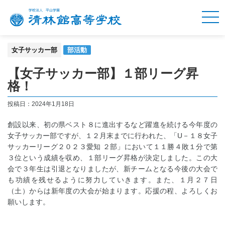
女子サッカー部
部活動
【女子サッカー部】１部リーグ昇
格！
投稿日：2024年1月18日
創設以来、初の県ベスト８に進出するなど躍進を続ける今年度の
女子サッカー部ですが、１２月末までに行われた、「U－１８女子
サッカーリーグ２０２３愛知 ２部」において１１勝４敗１分で第
３位という成績を収め、１部リーグ昇格が決定しました。この大
会で３年生は引退となりましたが、新チームとなる今後の大会で
も功績を残せるように努力していきます。また、１月２７日
（土）からは新年度の大会が始まります。応援の程、よろしくお
願いします。