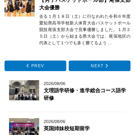
【男子バスケットボール部】尾張支部
大会優勝
去る１月１８日（土）に行なわれた令和６年度
愛知県高等学校新人体育大会バスケットボール
競技尾張支部大会で見事優勝しました。１月２
５日（土）から始まる県大会では、尾張地区の
代表として１つでも多く勝てるよう …
PREV
NEXT
2026/08/06
文理語学研修・進学総合コース語学
研修
2026/08/06
英国姉妹校短期留学