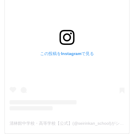
この投稿をInstagramで見る
清林館中学校・高等学校【公式】(@seirinkan_school)がシェアした投稿