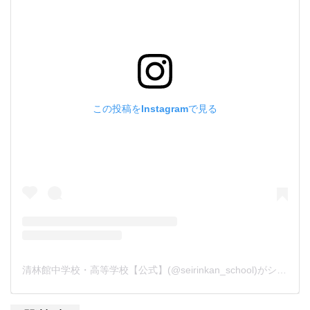
この投稿をInstagramで見る
清林館中学校・高等学校【公式】(@seirinkan_school)がシェアした投稿