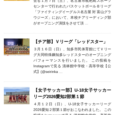
去る１月７日（土）、名古屋市枇杷島スポーツ
センターで行われたバスケットボールＢリーグ
「ファイティングイーグルス名古屋 対 富山グラ
ウジーズ」において、本校チアリーディング部
がオープニング演技をさせて頂 …
【チア部】Ｖリーグ「レッドスター」
３月１６日（日）、知多市民体育館にてＶリー
グ大同特殊鋼知多レッドスターのオープニング
パフォーマンスを行いました。 この投稿を
Instagramで見る 清林館中学校・高等学校【公
式】(@seirinka …
【女子サッカー部】U-18女子サッカー
リーグ2026愛知2部第１節
４月１２日（日）、U-18女子サッカーリーグ
2026愛知２部第１節がおこなわれました。 この