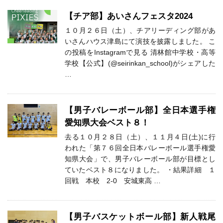
【チア部】あいさんフェスタ2024
１０月２６日（土）、チアリーディング部があ
いさんハウス津島にて演技を披露しました。 こ
の投稿をInstagramで見る 清林館中学校・高等
学校【公式】(@seirinkan_school)がシェアした
…
【男子バレーボール部】全日本選手権
愛知県大会ベスト８！
去る１０月２８日（土）、１１月４日(土)に行
われた「第７６回全日本バレーボール選手権愛
知県大会」で、男子バレーボール部が目標とし
ていたベスト８になりました。 ・結果詳細 １
回戦 本校 2-0 安城東高 …
【男子バスケットボール部】新人戦尾