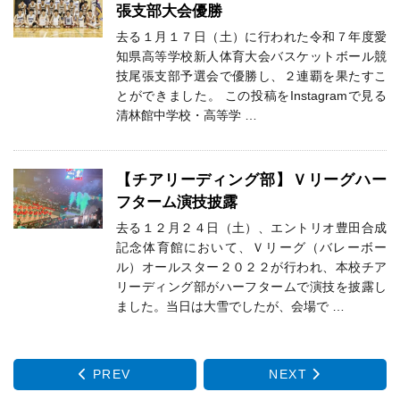
張支部大会優勝
去る１月１７日（土）に行われた令和７年度愛
知県高等学校新人体育大会バスケットボール競
技尾張支部予選会で優勝し、２連覇を果たすこ
とができました。 この投稿をInstagramで見る
清林館中学校・高等学 …
【チアリーディング部】Ｖリーグハー
フターム演技披露
去る１２月２４日（土）、エントリオ豊田合成
記念体育館において、Ｖリーグ（バレーボー
ル）オールスター２０２２が行われ、本校チア
リーディング部がハーフタームで演技を披露し
ました。当日は大雪でしたが、会場で …
PREV
NEXT