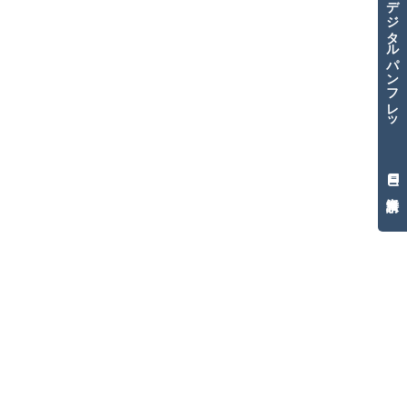
デ
ジ
タ
ル
パ
ン
フ
レ
ッ
ト