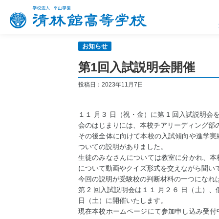
清林館高校につい
進路実績・進路指
スクールライフ
コース紹介
入試情報
て
導
SCHOOL LIFE
COURSE INFORMATION
ADMISSION
お知らせ
INFORMATION
CAREER
第1回入試説明会開催
投稿日：2023年11月7日
１１ 月３ 日（祝・金）に第 1 回入試説明会
会のはじまりには、本校チアリーディング部
その後全体に向けて本校の入試傾向や進学実
ついての説明がありました。
生徒のみなさんについては教室に分かれ、本
について動画やクイズ形式を交えながら聞い
今回の説明が受験校の判断材料の一つになれ
第 2 回入試説明会は１１ 月２６ 日（土
日（土）に開催いたします。
現在本校ホームページにて参加申し込み受付