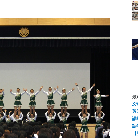
最
文
英
語
語
【