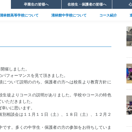
卒業生の皆様へ
在校生・保護者の皆様へ
清林館高等学校について
清林館中学校について
コース紹介
建学の精神・沿革
5教科教育方針
文理コース
年間行事
募集要項
帰国生特別選抜募集要項
教育プログラム
国際コース
進路実績
部活動
入学時の諸費用
制服紹介
スクールイベント
施設設備
を開催しました。
のパフォーマンスを見て頂きました。
績について説明ののち、保護者の方へは校長より教育方針に
校生徒よりコースの説明がありました。学校やコースの特色
ていただきました。
ば幸いに思います。
）、個別相談会は１１月１１日（土）、１８日（土）、１２月２
中です。多くの中学生・保護者の方の参加をお待ちしていま