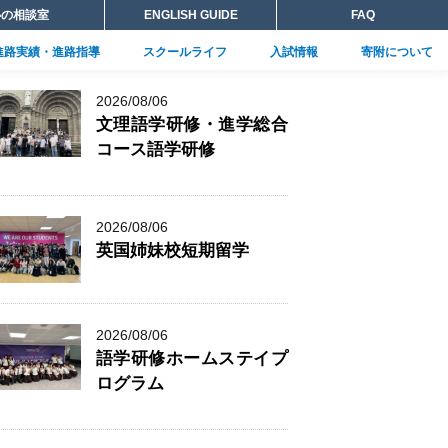
心の相談室
ENGLISH GUIDE
FAQ
進路実績・進路指導
スクールライフ
入試情報
寄附について
進学総合コース
21世紀型教育
姉妹校紹介
自己推薦書
進路指導
補助金制度・奨学生制度
卒業生メッセージ
国際理解教育
2026/08/06
文理語学研修・進学総合
コース語学研修
新入生の皆様へ
交通アクセス
NEWS一覧
FAQ
2026/08/06
英国姉妹校短期留学
2026/08/06
語学研修ホームステイプ
ログラム