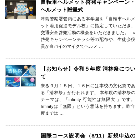
自転車ヘルメット啓発キャンペーン・
ヘルメット贈呈式
津島警察署管内にある本学園を「自転車ヘルメ
ット着用促進モデル校」に指定していただき、
交通安全啓発活動の機会をいただきました。 ○
啓発キャンペーンチラシ等の配布や、生徒会役
員が白バイのマイクでヘルメ …
【お知らせ】令和５年度 清林祭につい
て
来る９月１５日、１６日には本校の文化祭であ
る「清林祭」が行われます。 本年度の清林祭の
テーマは、「infinity-可能性は無限大-」です。
Infinityは「無限」という意味を持ちます。昨年
度までは …
国際コース説明会（8/11）新規申込の