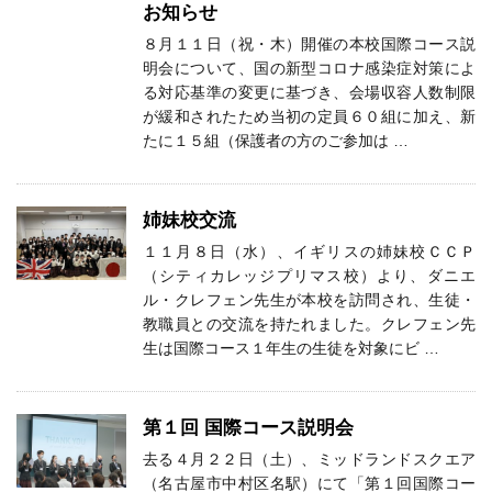
お知らせ
８月１１日（祝・木）開催の本校国際コース説
明会について、国の新型コロナ感染症対策によ
る対応基準の変更に基づき、会場収容人数制限
が緩和されたため当初の定員６０組に加え、新
たに１５組（保護者の方のご参加は …
姉妹校交流
１１月８日（水）、イギリスの姉妹校ＣＣＰ
（シティカレッジプリマス校）より、ダニエ
ル・クレフェン先生が本校を訪問され、生徒・
教職員との交流を持たれました。クレフェン先
生は国際コース１年生の生徒を対象にビ …
第１回 国際コース説明会
去る４月２２日（土）、ミッドランドスクエア
（名古屋市中村区名駅）にて「第１回国際コー