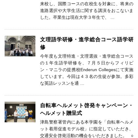
来校し、国際コースの在校生を対象に、将来の
進路選択や大学生活に関する講演をおこないま
した。卒業生は現在大学３年生で、 …
文理語学研修・進学総合コース語学研
修
今年度も文理特進・文理選抜・進学総合コース
の１年生語学研修を、７月５日からフィリピ
ン・マニラの提携校Enderun Collegesにて実施
しています。今回は４３名の生徒が参加。多彩
な英語レッスンを通 …
自転車ヘルメット啓発キャンペーン・
ヘルメット贈呈式
津島警察署管内にある本学園を「自転車ヘルメ
ット着用促進モデル校」に指定していただき、
交通安全啓発活動の機会をいただきました。 ○