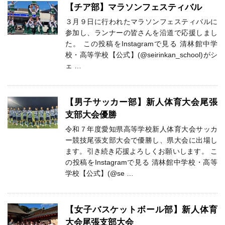
【チア部】マラソンフェスティバル
３月９日に行われたマラソンフェスティバルに
参加し、ランナーの皆さんを沿道で応援しまし
た。 この投稿をInstagramで見る 清林館中学
校・高等学校【公式】(@seirinkan_school)がシ
ェ …
【男子サッカー部】新人体育大会尾張
支部大会優勝
令和７年度愛知県高等学校新人体育大会サッカ
ー競技尾張支部大会で優勝し、県大会に出場し
ます。引き続き応援よろしくお願いします。 こ
の投稿をInstagramで見る 清林館中学校・高等
学校【公式】(@se …
【女子バスケットボール部】新人体育
大会尾張支部大会