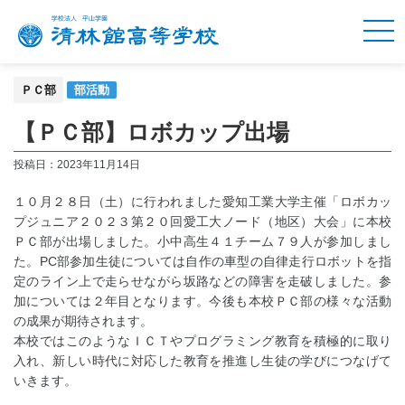
ＰＣ部
部活動
【ＰＣ部】ロボカップ出場
投稿日：
2023年11月14日
１０月２８日（土）に行われました愛知工業大学主催「ロボカッ
プジュニア２０２３第２０回愛工大ノード（地区）大会」に本校
ＰＣ部が出場しました。小中高生４１チーム７９人が参加しまし
た。PC部参加生徒については自作の車型の自律走行ロボットを指
定のライン上で走らせながら坂路などの障害を走破しました。参
加については２年目となります。今後も本校ＰＣ部の様々な活動
の成果が期待されます。
本校ではこのようなＩＣＴやプログラミング教育を積極的に取り
入れ、新しい時代に対応した教育を推進し生徒の学びにつなげて
いきます。